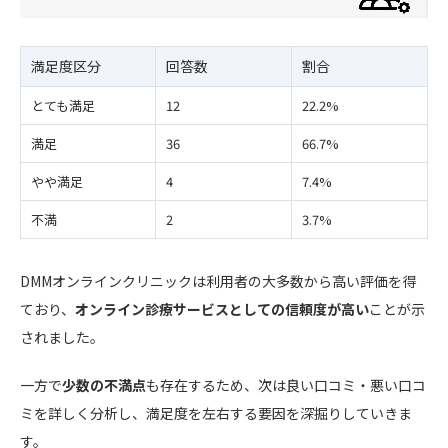
満足度区分
回答数
割合
とても満足
12
22.2%
満足
36
66.7%
やや満足
4
7.4%
不満
2
3.7%
DMMオンラインクリニックは利用者の大多数から高い評価を得
ており、
オンライン診療サービスとしての信頼度が高い
ことが示
されました。
一方で
少数の不満点
も存在するため、次は良い口コミ・悪い口コ
ミを詳しく分析し、満足度を左右する要因を深掘りしていきま
す。