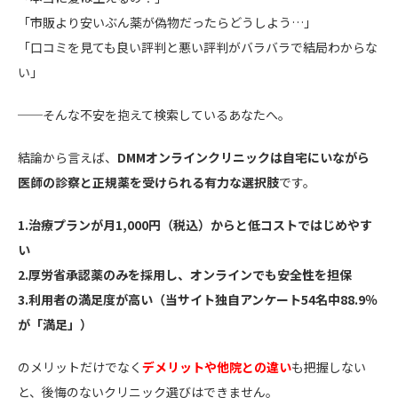
「市販より安いぶん薬が偽物だったらどうしよう…」
「口コミを見ても良い評判と悪い評判がバラバラで結局わからな
い」
──そんな不安を抱えて検索しているあなたへ。
結論から言えば、
DMMオンラインクリニックは自宅にいながら
医師の診察と正規薬を受けられる有力な選択肢
です。
1.治療プランが月1,000円（税込）からと低コストではじめやす
い
2.厚労省承認薬のみを採用し、オンラインでも安全性を担保
3.利用者の満足度が高い（当サイト独自アンケート54名中88.9％
が「満足」）
のメリットだけでなく
デメリットや他院との違い
も把握しない
と、後悔のないクリニック選びはできません。