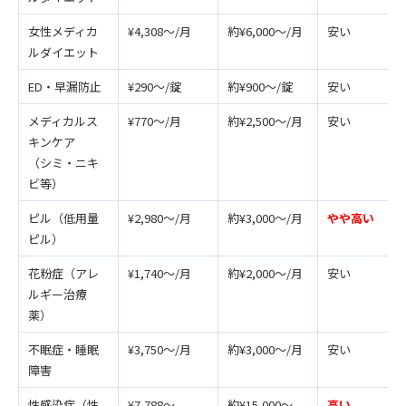
女性メディカ
¥4,308～/月
約¥6,000～/月
安い
ルダイエット
ED・早漏防止
¥290～/錠
約¥900～/錠
安い
メディカルス
¥770～/月
約¥2,500～/月
安い
キンケア
（シミ・ニキ
ビ等）
ピル（低用量
¥2,980～/月
約¥3,000～/月
やや高い
ピル）
花粉症（アレ
¥1,740～/月
約¥2,000～/月
安い
ルギー治療
薬）
不眠症・睡眠
¥3,750～/月
約¥3,000～/月
安い
障害
性感染症（性
¥7,788～
約¥15,000～
高い