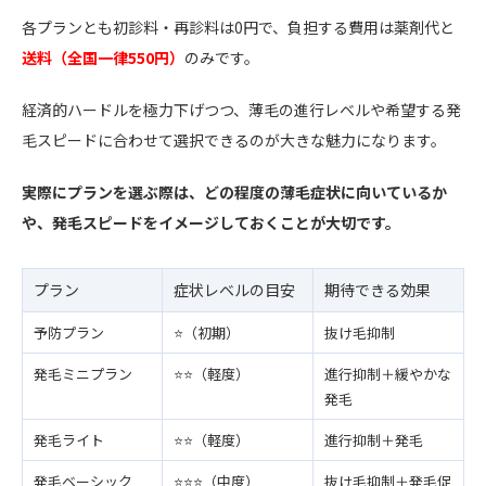
各プランとも初診料・再診料は0円で、負担する費用は薬剤代と
送料（全国一律550円）
のみです。
経済的ハードルを極力下げつつ、薄毛の進行レベルや希望する発
毛スピードに合わせて選択できるのが大きな魅力になります。
実際にプランを選ぶ際は、どの程度の薄毛症状に向いているか
や、発毛スピードをイメージしておくことが大切です。
プラン
症状レベルの目安
期待できる効果
予防プラン
⭐️（初期）
抜け毛抑制
発毛ミニプラン
⭐️⭐️（軽度）
進行抑制＋緩やかな
発毛
発毛ライト
⭐️⭐️（軽度）
進行抑制＋発毛
発毛ベーシック
⭐️⭐️⭐️（中度）
抜け毛抑制＋発毛促