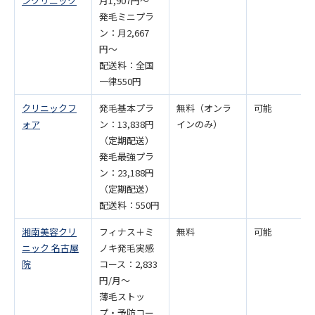
ンクリニック
月1,907円〜
発毛ミニプラ
ン：月2,667
円〜
配送料：全国
一律550円
クリニックフ
発毛基本プラ
無料（オンラ
可能
ォア
ン：13,838円
インのみ）
（定期配送）
発毛最強プラ
ン：23,188円
（定期配送）
配送料：550円
湘南美容クリ
フィナス＋ミ
無料
可能
ニック 名古屋
ノキ発毛実感
院
コース：2,833
円/月〜
薄毛ストッ
プ・予防コー