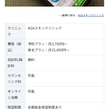
— 画像引用元：
AGAスキンクリニック
クリニッ
AGAスキンクリニック
ク
費用（税
予防プラン：月3,700円〜
込）
発毛プラン：月15,400円〜
初診料/再
無料
診料
カウンセ
可能
リング料
オンライ
可能
ン治療
保証制度
全額返金保証制度あり