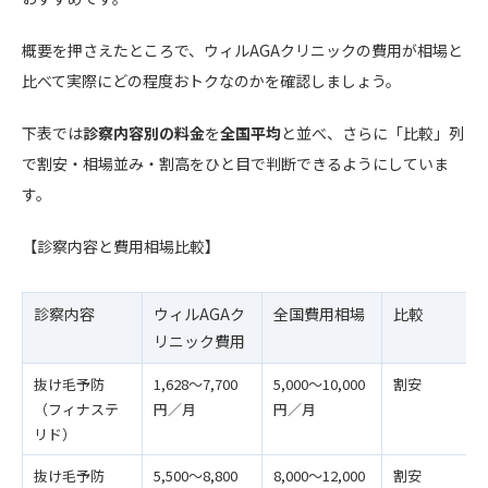
概要を押さえたところで、ウィルAGAクリニックの費用が相場と
比べて実際にどの程度おトクなのかを確認しましょう。
下表では
診察内容別の料金
を
全国平均
と並べ、さらに「比較」列
で割安・相場並み・割高をひと目で判断できるようにしていま
す。
【診察内容と費用相場比較】
診察内容
ウィルAGAク
全国費用相場
比較
リニック費用
抜け毛予防
1,628〜7,700
5,000〜10,000
割安
（フィナステ
円／月
円／月
リド）
抜け毛予防
5,500〜8,800
8,000〜12,000
割安