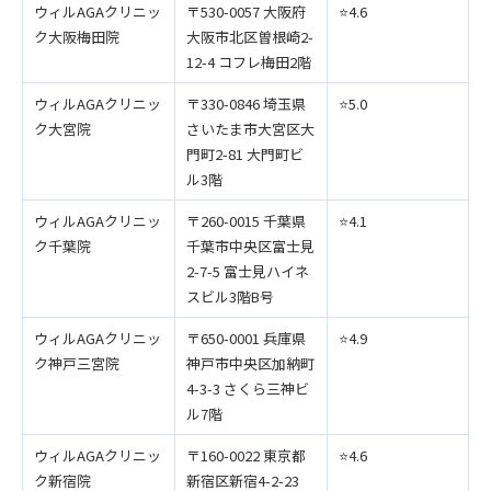
ウィルAGAクリニッ
〒530-0057 大阪府
⭐️4.6
ク大阪梅田院
大阪市北区曽根崎2-
12-4 コフレ梅田2階
ウィルAGAクリニッ
〒330-0846 埼玉県
⭐️5.0
ク大宮院
さいたま市大宮区大
門町2-81 大門町ビ
ル3階
ウィルAGAクリニッ
〒260-0015 千葉県
⭐️4.1
ク千葉院
千葉市中央区富士見
2-7-5 富士見ハイネ
スビル3階B号
ウィルAGAクリニッ
〒650-0001 兵庫県
⭐️4.9
ク神戸三宮院
神戸市中央区加納町
4-3-3 さくら三神ビ
ル7階
ウィルAGAクリニッ
〒160-0022 東京都
⭐️4.6
ク新宿院
新宿区新宿4-2-23