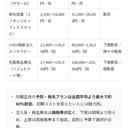
（ザガーロ）
円／月
円／月
発毛促進（ミ
3,300〜18,000
15,000〜20,00
割安
ノキシジル＋
円／月
0円／月
フィナステリ
ド）
LHDV頭皮注入
12,400〜138,0
80,000〜120,0
下限割安／上
メソセラピー
00円／回
00円／回
限やや割高
毛髪再生療法
17,400〜193,0
100,000〜150,
下限割安／上
（リジュビナ
00円／回
000円／回
限割高
ート等）
内服主体の
予防・発毛プランは全国平均より最大で約
60％割安
。初期コストを抑えたい人には魅力的。
注入系・再生療法は
価格帯が広く
、下限は相場より抑え
め、上限は高価格帯まで設定。目的と予算で選択が必
要。