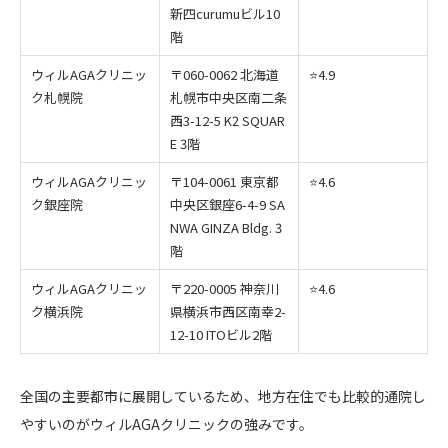
新四curumuビル10
階
ウィルAGAクリニッ
〒060-0062 北海道
⭐️4.9
ク札幌院
札幌市中央区南二条
西3-12-5 K2 SQUAR
E 3階
ウィルAGAクリニッ
〒104-0061 東京都
⭐️4.6
ク銀座院
中央区銀座6-4-9 SA
NWA GINZA Bldg. 3
階
ウィルAGAクリニッ
〒220-0005 神奈川
⭐️4.6
ク横浜院
県横浜市西区南幸2-
12-10 ITOビル2階
全国の主要都市に展開しているため、地方在住でも比較的通院し
やすいのがウィルAGAクリニックの強みです。