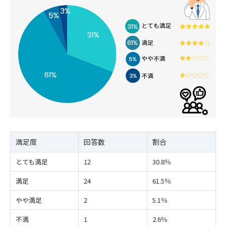
満足度
回答数
割合
とても満足
12
30.8％
満足
24
61.5％
やや満足
2
5.1％
不満
1
2.6％