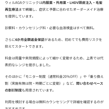
ウィルAGAクリニックは
内服薬・外用薬・LHDV頭皮注入・毛髪
再生療法
まで網羅し、症状と予算に合わせたオーダーメイド治療
を提供しています。
診察料・カウンセリング料・必要な血液検査はすべて無料。
さらに
6か月全額返金保証
があるため、初めてでも費用リスクを
抑えてスタートできます。
料金は用量や来院頻度によって細かく変動するため、上表では代
表的なレンジを提示しました。
そのほかに「モニター制度（通常料金20％OFF）」や「乗り換え
割（実施有無は院・時期ごとに変動）」など、
問い合わせベース
の割引制度
も用意されています。
利用を検討する場合は無料カウンセリングで詳細を確認するのが
おすすめです。