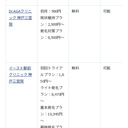
Dr.AGAクリニ
初月：980円
無料
可能
ック 神戸三宮
現状維持プラ
院
ン：2,900円～
発毛対策プラ
ン：8,900円～
イースト駅前
初回トライア
無料
可能
クリニック 神
ルプラン：1,6
戸三宮院
50円～
ライト発毛プ
ラン：8,470円
～
基本発毛プラ
ン：10,945円
～
最強発毛プラ