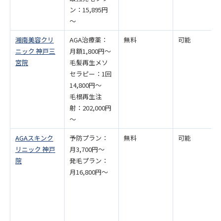
ン：15,895円
～
湘南美容クリ
AGA治療薬：
無料
可能
ニック 神戸三
月額1,800円～
宮院
毛髪再生メソ
セラピー：1回
14,800円～
毛根再生注
射：202,000円
～
AGAスキンク
予防プラン：
無料
可能
リニック 神戸
月3,700円〜
院
発毛プラン：
月16,800円〜