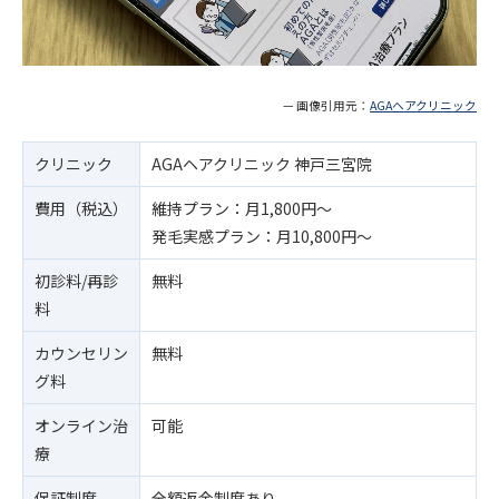
— 画像引用元：
AGAヘアクリニック
クリニック
AGAヘアクリニック 神戸三宮院
費用（税込）
維持プラン：月1,800円～
発毛実感プラン：月10,800円～
初診料/再診
無料
料
カウンセリン
無料
グ料
オンライン治
可能
療
保証制度
全額返金制度あり