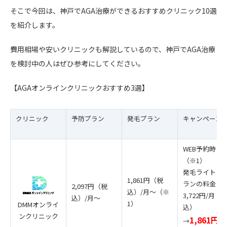
そこで今回は、神戸でAGA治療ができるおすすめクリニック10選
を紹介します。
費用相場や安いクリニックも解説しているので、神戸でAGA治療
を検討中の人はぜひ参考にしてください。
【AGAオンラインクリニックおすすめ3選】
クリニック
予防プラン
発毛プラン
キャンペーン
WEB予約時
（※1）
発毛ライトプ
1,861円（税
ランの料金
2,097円（税
込）/月〜（※
3,722円/月（
込）/月〜
1）
DMMオンライ
込）
ンクリニック
1,861円/
→