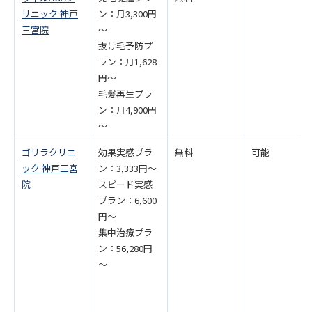
リニック 神戸
ン：月3,300円
三宮院
～
抜け毛予防プ
ラン：月1,628
円～
毛髪再生プラ
ン：月4,900円
～
ゴリラクリニ
効果実感プラ
無料
可能
ック 神戸三宮
ン：3,333円～
院
スピード実感
プラン：6,600
円～
集中治療プラ
ン：56,280円
～