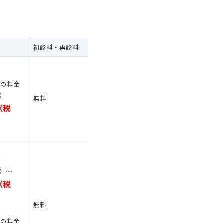
初診料・再診料
診療時間
詳細
）
ンの料金
込）
無料
24時間対応
（税
）
金
込）〜
（税
平日7時〜24時
無料
土日祝9時15分〜17時30
）
分
ンの料金