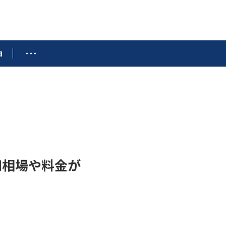
由
用相場や料金が