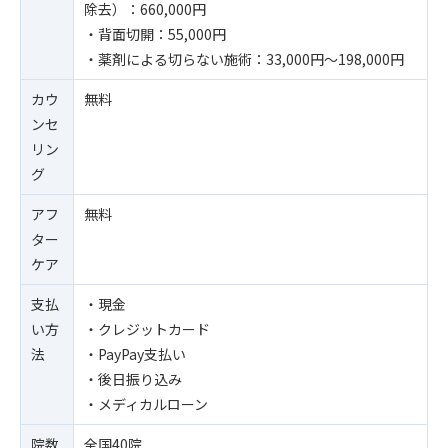
除去）：660,000円
・背面切開：55,000円
・薬剤による切らない施術：33,000円〜198,000円
カウ
無料
ンセ
リン
グ
アフ
無料
ター
ケア
支払
・現金
い方
・クレジットカード
法
・PayPay支払い
・後日振り込み
・メディカルローン
院数
全国40院