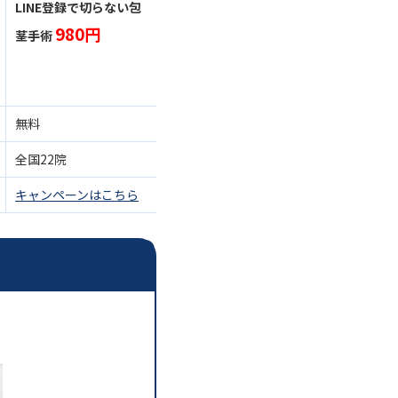
LINE登録で切らない包
なし
980円
茎手術
無料
無料
全国22院
全国15院
キャンペーンはこちら
公式サイト