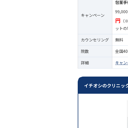
包茎手術
99,00
キャンペーン
円
（
ットの
カウンセリング
無料
院数
全国4
詳細
キャン
イチオシのクリニッ