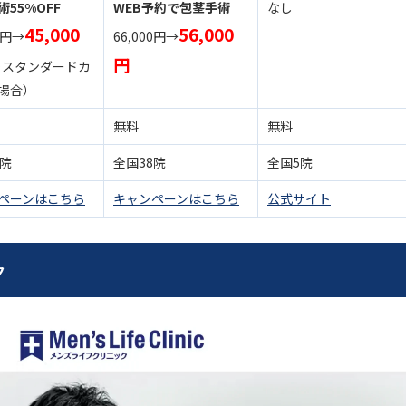
55%OFF
WEB予約で包茎手術
なし
45,000
56,000
0円→
66,000円→
円
※スタンダードカ
場合）
無料
無料
0院
全国38院
全国5院
ペーンはこちら
キャンペーンはこちら
公式サイト
ク