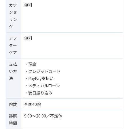
カウ
無料
ンセ
リン
グ
アフ
無料
ター
ケア
支払
・現金
い方
・クレジットカード
法
・PayPay支払い
・メディカルローン
・後日振り込み
院数
全国40院
診察
9:00〜20:00／不定休
時間