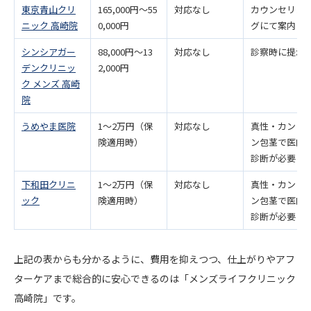
東京青山クリ
165,000円〜55
対応なし
カウンセリン
ニック 高崎院
0,000円
グにて案内
シンシアガー
88,000円〜13
対応なし
診察時に提示
デンクリニッ
2,000円
ク メンズ 高崎
院
うめやま医院
1〜2万円（保
対応なし
真性・カント
険適用時）
ン包茎で医師
診断が必要
下和田クリニ
1〜2万円（保
対応なし
真性・カント
ック
険適用時）
ン包茎で医師
診断が必要
上記の表からも分かるように、費用を抑えつつ、仕上がりやアフ
ターケアまで総合的に安心できるのは「メンズライフクリニック
高崎院」です。