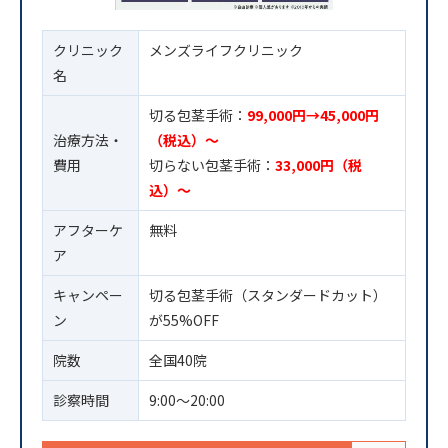
クリニック
メンズライフクリニック
名
切る包茎手術：
99,000円→45,000円
治療方法・
（税込）〜
費用
切らない包茎手術：
33,000円（税
込）〜
アフターケ
無料
ア
キャンペー
切る包茎手術（スタンダードカット）
ン
が55%OFF
院数
全国40院
診察時間
9:00〜20:00