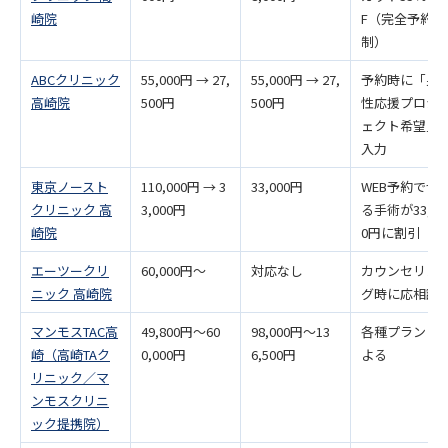
崎院
F（完全予約
制）
ABCクリニック
55,000円 → 27,
55,000円 → 27,
予約時に「男
高崎院
500円
500円
性応援プロジ
ェクト希望」
入力
東京ノースト
110,000円 → 3
33,000円
WEB予約で切
クリニック 高
3,000円
る手術が33,00
崎院
0円に割引
エーツークリ
60,000円〜
対応なし
カウンセリン
ニック 高崎院
グ時に応相談
マンモスTAC高
49,800円〜60
98,000円〜13
各種プランに
崎（高崎TAク
0,000円
6,500円
よる
リニック／マ
ンモスクリニ
ック提携院）