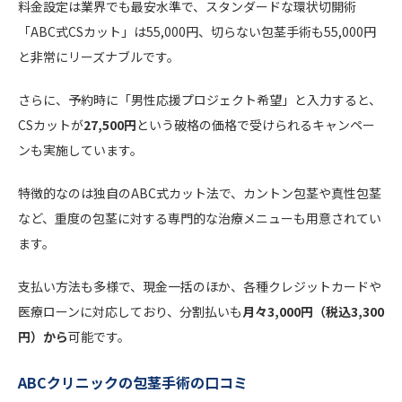
料金設定は業界でも最安水準で、スタンダードな環状切開術
「ABC式CSカット」は55,000円、切らない包茎手術も55,000円
と非常にリーズナブルです。
さらに、予約時に「男性応援プロジェクト希望」と入力すると、
CSカットが
27,500円
という破格の価格で受けられるキャンペー
ンも実施しています。
特徴的なのは独自のABC式カット法で、カントン包茎や真性包茎
など、重度の包茎に対する専門的な治療メニューも用意されてい
ます。
支払い方法も多様で、現金一括のほか、各種クレジットカードや
医療ローンに対応しており、分割払いも
月々3,000円（税込3,300
円）から
可能です。
ABCクリニックの包茎手術の口コミ