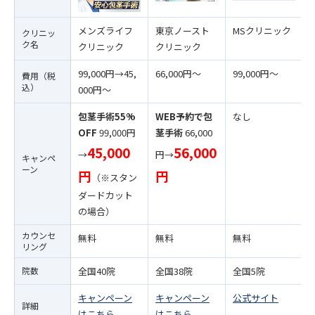
メンズライフ
東京ノースト
MSクリニック
クリニッ
ク名
クリニック
クリニック
99,000円→45,
66,000円〜
99,000円〜
費用（税
込）
000円〜
包茎手術55%
WEB予約で包
なし
OFF
99,000円
茎手術
66,000
45,000
56,000
→
円→
キャンペ
ーン
円
円
（※スタン
ダードカット
の場合）
カウンセ
無料
無料
無料
リング
院数
全国40院
全国38院
全国5院
キャンペーン
キャンペーン
公式サイト
詳細
はこちら
はこちら