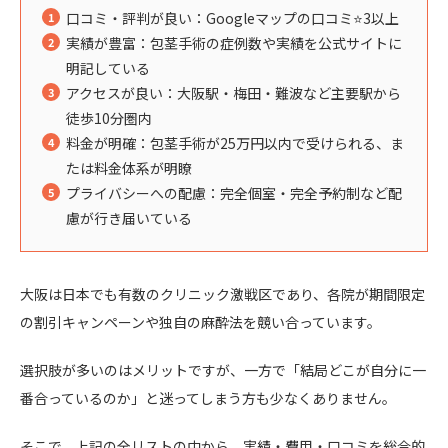
口コミ・評判が良い：Googleマップの口コミ⭐️3以上
実績が豊富：包茎手術の症例数や実績を公式サイトに
明記している
アクセスが良い：大阪駅・梅田・難波など主要駅から
徒歩10分圏内
料金が明確：包茎手術が25万円以内で受けられる、ま
たは料金体系が明瞭
プライバシーへの配慮：完全個室・完全予約制など配
慮が行き届いている
大阪は日本でも有数のクリニック激戦区であり、各院が期間限定
の割引キャンペーンや独自の麻酔法を競い合っています。
選択肢が多いのはメリットですが、一方で「結局どこが自分に一
番合っているのか」と迷ってしまう方も少なくありません。
そこで、上記の全リストの中から、実績・費用・口コミを総合的