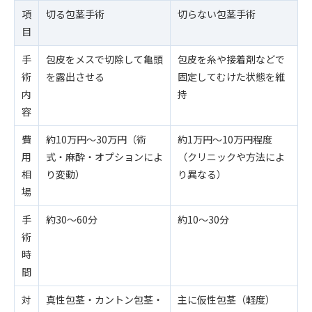
項
切る包茎手術
切らない包茎手術
目
手
包皮をメスで切除して亀頭
包皮を糸や接着剤などで
術
を露出させる
固定してむけた状態を維
内
持
容
費
約10万円〜30万円（術
約1万円〜10万円程度
用
式・麻酔・オプションによ
（クリニックや方法によ
相
り変動）
り異なる）
場
手
約30〜60分
約10〜30分
術
時
間
対
真性包茎・カントン包茎・
主に仮性包茎（軽度）