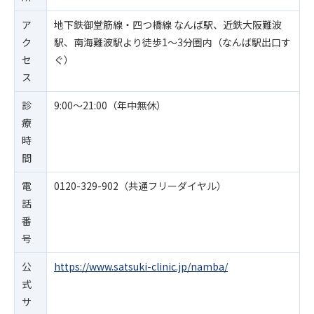
ア
地下鉄御堂筋線・四つ橋線 なんば駅、近鉄大阪難波
ク
駅、南海難波駅より徒歩1～3分圏内（なんば駅出口す
セ
ぐ）
ス
診
9:00～21:00（年中無休）
療
時
間
電
0120-329-902（共通フリーダイヤル）
話
番
号
公
https://www.satsuki-clinic.jp/namba/
式
サ